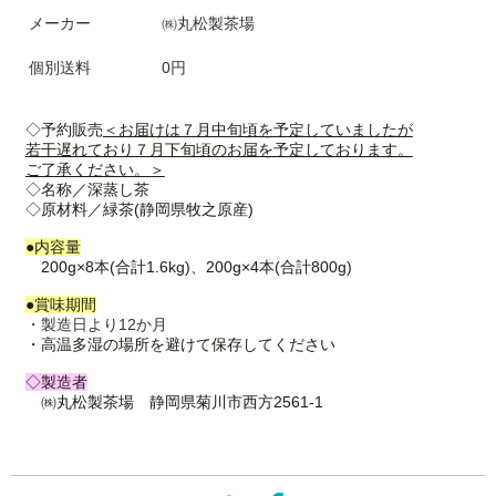
メーカー
㈱丸松製茶場
個別送料
0円
◇予約販売
＜お届けは７月中旬頃を予定していましたが
若干遅れており７月下旬頃のお届を予定しております。
ご了承ください。＞
◇名称
／深蒸し茶
◇原材料／緑茶(静岡県牧之原産)
●内容量
200g×8本(合計1.6kg)、200g×4本(合計800g)
●賞味期間
・製造日より12か月
・高温多湿の場所を避けて保存してください
◇製造者
㈱丸松製茶場 静岡県菊川市西方2561-1