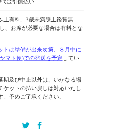
 ②代金引換払い
以上有料。3歳未満膝上鑑賞無
但し、お席が必要な場合は有料とな
。
ットは準備が出来次第、８月中に
ヤマト便
)
での発送を予定
してい
延期及び中止以外は、いかなる場
チケットの払い戻しは対応いたし
す。予めご了承ください。