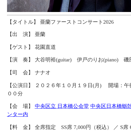
【タイトル】
亜蘭ファーストコンサート2026
【出 演】
亜蘭
【ゲスト】
花園直道
【演 奏】
大谷明裕(guitar) 伊戸のりお(piano) 磯部有
【司 会】
ナナオ
【公演日】
２０２６
年１０月１９日
(
月
)
開場：午
００
分
【会 場】
中央区立 日本橋公会堂
中央区日本橋蛎殻
ンター内
【料 金】
全席指定 SS席 7,000円（税込） ／ S席 