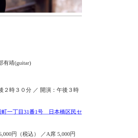
靖(guitar)
後
２
時３０分 ／ 開演：午後３時
町一丁目31番1号 日本橋区民セ
6,000円（税込） ／
A席 5,000円