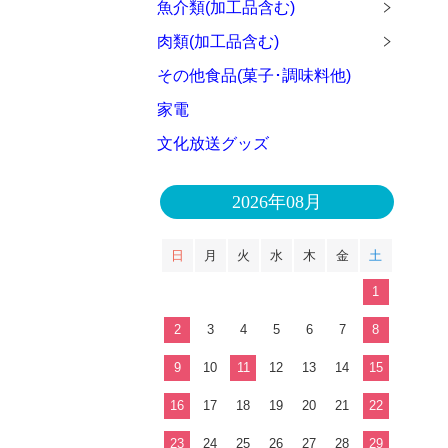
魚介類(加工品含む)
肉類(加工品含む)
その他食品(菓子･調味料他)
家電
文化放送グッズ
2026年08月
日
月
火
水
木
金
土
1
2
3
4
5
6
7
8
9
10
11
12
13
14
15
16
17
18
19
20
21
22
23
24
25
26
27
28
29