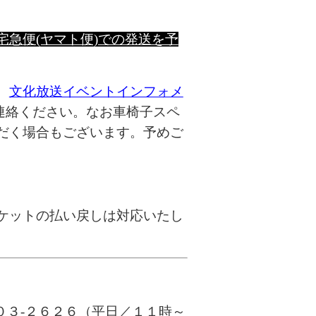
宅急便(ヤマト便)での発送を予
、
文化放送イベントインフォメ
連絡ください。なお
車椅子スペ
だく場合もございます。予めご
ケットの払い戻しは対応いたし
０３-２６２６
（平日／
１１
時～