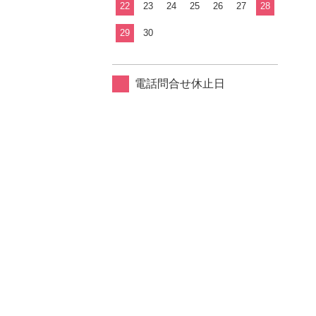
22
23
24
25
26
27
28
29
30
電話問合せ休止日