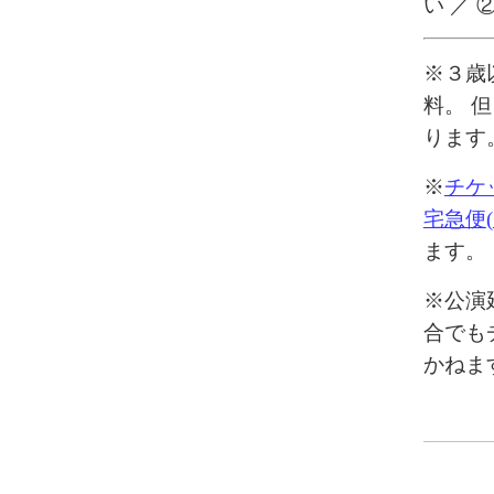
い ／
※
３歳
料。 
ります
※
チケ
宅急便
(
ます。
※
公演
合でも
かねま