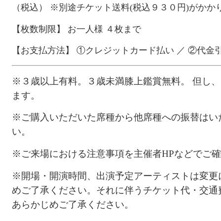
（税込）
※別途チケット送料
(
税込
９３０
円
)
がかか
【枚数制限】 お一人様 ４枚まで
【お支払方法】
①クレジットカード払い ／ ②代金
※３
歳以上有料。３歳未満膝上鑑賞無料。 但し
ます。
※ご購入いただいた席種から他席種への振替はい
い。
※ご来場における注意事項を主催者HPなどでご
※開場・開演時間、出演予定アーティストは変更
めご了承ください。
それに伴うチケット代・交通
あらかじめご了承ください。