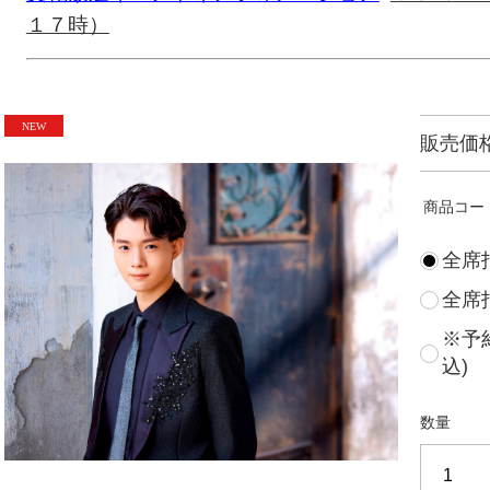
１７
時）
販売価
商品コー
全席指
全席指
※予約
込)
数量