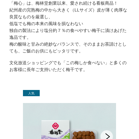
「梅心」は、梅林堂創業以来、愛され続ける看板商品！
紀州産の完熟梅の中から大きく（LLサイズ）皮が薄く肉厚な
良質なものを厳選し、
低塩でも梅の本来の風味を損なわない
独自の製法により塩分約７％の食べやすい梅干に漬けあげた
逸品です。
梅の酸味と甘みの絶妙なバランスで、そのままお茶請けとし
ても、ご飯のお供にもピッタリです。
文化放送ショッピングでも「この梅しか食べない」と多くの
お客様に長年ご支持いただく梅干です。