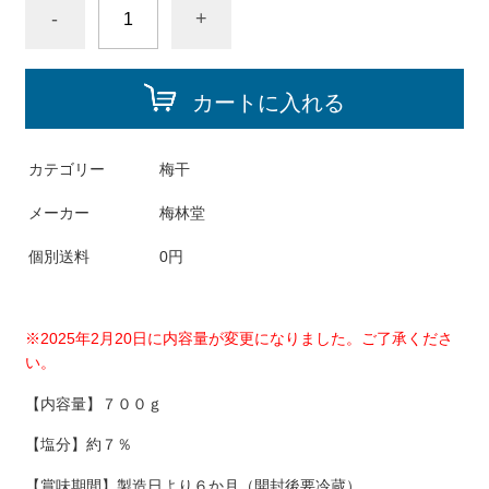
-
+
カートに入れる
カテゴリー
梅干
メーカー
梅林堂
個別送料
0円
※2025年2月20日に内容量が変更になりました。ご了承くださ
い。
【内容量】７００ｇ
【塩分】約７％
【賞味期間】製造日より６か月（開封後要冷蔵）