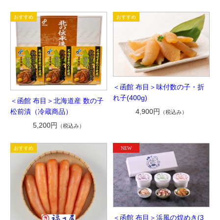
＜函館 布目＞味付数の子・折
れ子(400g)
＜函館 布目＞北海道産 数の子
松前漬（冷蔵商品）
4,900円
（税込み）
5,200円
（税込み）
＜函館 布目＞浜風の煌めき(3