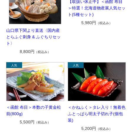
【取扱い休止中】＜函館 布目
＞特選！北海道物産展人気セッ
ト(5種セット)
5,980円
（税込み）
山口県下関より直送〈国内産
とらふぐ刺身 & ふぐちりセッ
ト〉
8,800円
（税込み）
＜函館 布目＞本数の子黄金松
＜かねふく＞タレ入り！無着色
前(800g)
ふとっぱら明太子切れ子(個包
装)
5,500円
（税込み）
5,200円
（税込み）