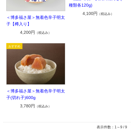
種類各120g)
4,100円
（税込み）
＜博多福さ屋＞無着色辛子明太
子【樽入り】
4,200円
（税込み）
＜博多福さ屋＞無着色辛子明太
子(切れ子)600g
3,780円
（税込み）
表示件数：1～9 / 9