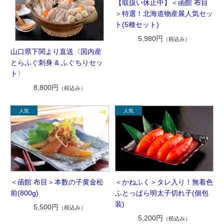
【取扱い休止中】＜函館 布目
＞特選！北海道物産展人気セッ
ト(5種セット)
5,980円
（税込み）
山口県下関より直送〈国内産
とらふぐ刺身 & ふぐちりセッ
ト〉
8,800円
（税込み）
＜函館 布目＞本数の子黄金松
＜かねふく＞タレ入り！無着色
前(800g)
ふとっぱら明太子切れ子(個包
装)
5,500円
（税込み）
5,200円
（税込み）