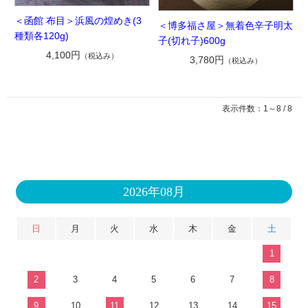
＜函館 布目＞浜風の煌めき(3
＜博多福さ屋＞無着色辛子明太
種類各120g)
子(切れ子)600g
4,100円
（税込み）
3,780円
（税込み）
表示件数：1～8 / 8
2026年08月
日
月
火
水
木
金
土
1
2
3
4
5
6
7
8
9
10
11
12
13
14
15