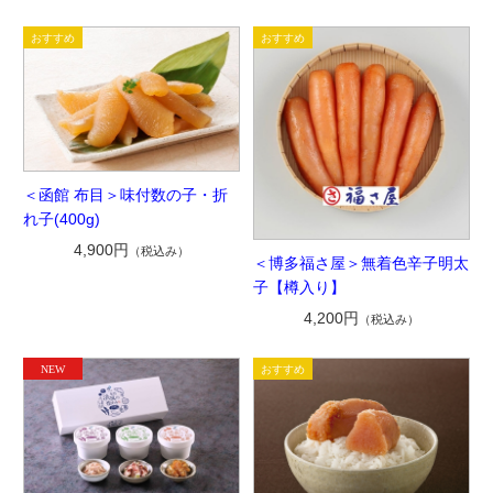
＜函館 布目＞味付数の子・折
れ子(400g)
4,900円
（税込み）
＜博多福さ屋＞無着色辛子明太
子【樽入り】
4,200円
（税込み）