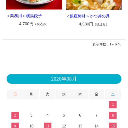
＜業務用＞横浜餃子
＜銀座梅林＞かつ丼の具
4,700円
4,580円
（税込み）
（税込み）
表示件数：1～6 / 6
2026年08月
日
月
火
水
木
金
土
1
2
3
4
5
6
7
8
9
10
11
12
13
14
15