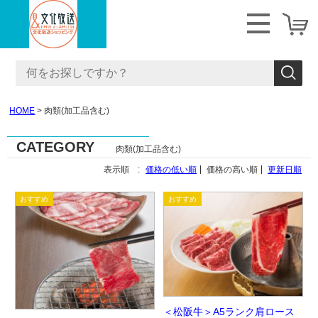
HOME
肉類(加工品含む)
CATEGORY
肉類(加工品含む)
表示順 :
価格の低い順
価格の高い順
更新日順
＜松阪牛＞A5ランク肩ロース